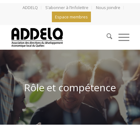
ADDELQ
S’abonner à l’Infolettre
Nous joindre
Espace membres
Rôle et compétence