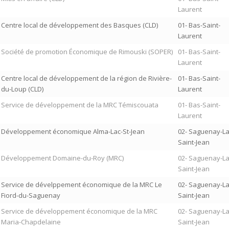
Laurent
Centre local de développement des Basques (CLD)
01- Bas-Saint-
Laurent
Société de promotion Économique de Rimouski (SOPER)
01- Bas-Saint-
Laurent
Centre local de développement de la région de Rivière-
01- Bas-Saint-
du-Loup (CLD)
Laurent
Service de développement de la MRC Témiscouata
01- Bas-Saint-
Laurent
Développement économique Alma-Lac-St-Jean
02- Saguenay-La
Saint-Jean
Développement Domaine-du-Roy (MRC)
02- Saguenay-La
Saint-Jean
Service de dévelppement économique de la MRC Le
02- Saguenay-La
Fiord-du-Saguenay
Saint-Jean
Service de développement économique de la MRC
02- Saguenay-La
Maria-Chapdelaine
Saint-Jean