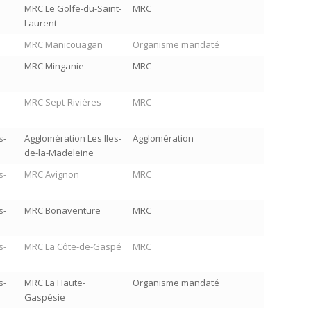
MRC Le Golfe-du-Saint-
MRC
Laurent
MRC Manicouagan
Organisme mandaté
MRC Minganie
MRC
MRC Sept-Rivières
MRC
s-
Agglomération Les Iles-
Agglomération
de-la-Madeleine
s-
MRC Avignon
MRC
s-
MRC Bonaventure
MRC
s-
MRC La Côte-de-Gaspé
MRC
s-
MRC La Haute-
Organisme mandaté
Gaspésie