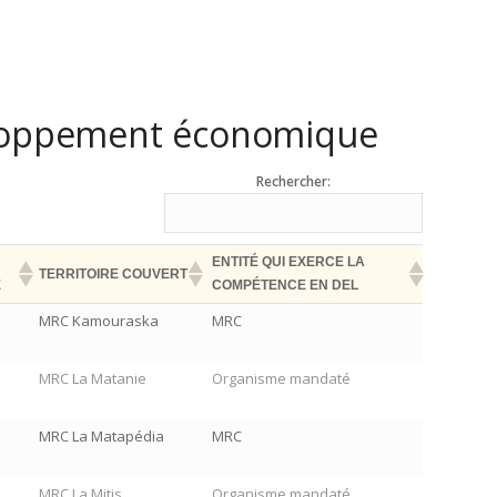
eloppement économique
Rechercher:
ENTITÉ QUI EXERCE LA
TERRITOIRE COUVERT
E
COMPÉTENCE EN DEL
MRC Kamouraska
MRC
MRC La Matanie
Organisme mandaté
MRC La Matapédia
MRC
MRC La Mitis
Organisme mandaté