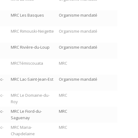
MRC Les Basques
Organisme mandaté
MRC Rimouski-Neigette
Organisme mandaté
MRC Rivière-du-Loup
Organisme mandaté
MRCTémiscouata
MRC
c-
MRC Lac-Saint-Jean-Est
Organisme mandaté
c-
MRC Le Domaine-du-
MRC
Roy
c-
MRC Le Fiord-du-
MRC
Saguenay
c-
MRC Maria-
MRC
Chapdelaine