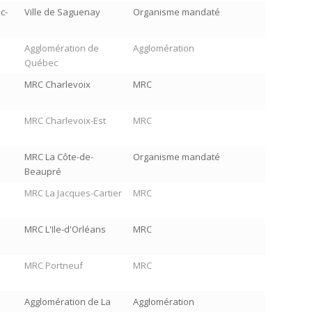
c-
Ville de Saguenay
Organisme mandaté
Agglomération de
Agglomération
Québec
MRC Charlevoix
MRC
MRC Charlevoix-Est
MRC
MRC La Côte-de-
Organisme mandaté
Beaupré
MRC La Jacques-Cartier
MRC
MRC L'Ile-d'Orléans
MRC
MRC Portneuf
MRC
Agglomération de La
Agglomération