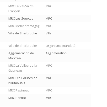
MRC Le Val-Saint-
MRC
François
MRC Les Sources
MRC
MRC Memphrémagog
MRC
Ville de Sherbrooke
Ville
Ville de Sherbrooke
Organisme mandaté
Agglomération de
Agglomération
Montréal
MRC La Vallée-de-la-
MRC
Gatineau
MRC Les Collines-de-
MRC
l'Outaouais
MRC Papineau
MRC
MRC Pontiac
MRC