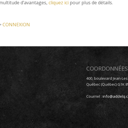
multitude d’avantages,
cliquez ici
pour plus de détails.
>
CONNEXION
COORDONNÉES
400, boulevard Jean-Les
Québec (Québec) G1K 
Courriel :
info@addelq.