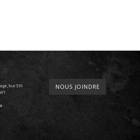
age, bur.535
NOUS JOINDRE
8W1
ca